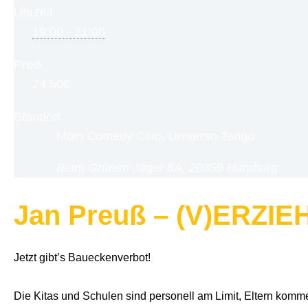
Uhrzeit
19:00 - 21:00
Preis
24,50€
Standort
Moin Comedy Club, Universo Tango
Beim Grünen Jäger 6A, 20359 Hamburg
Jan Preuß – (V)ERZI
Jetzt gibt’s Baueckenverbot!
Die Kitas und Schulen sind personell am Limit, Eltern komm