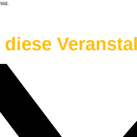
ild.
e diese Veransta