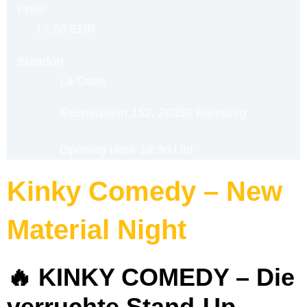
Preis
17,50 EUR
Standort
La Cova
Reeperbahn 152, 20359 Hamburg
Opening Hour
18:30 Uhr
Kinky Comedy – New
Material Night
🔥 KINKY COMEDY – Die
verruchte Stand-Up