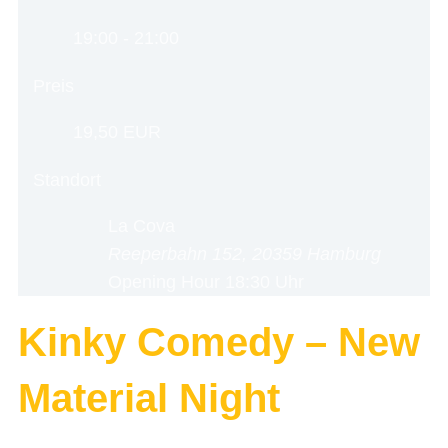
19:00 - 21:00
Preis
19,50 EUR
Standort
La Cova
Reeperbahn 152, 20359 Hamburg
Opening Hour
18:30 Uhr
Kinky Comedy – New
Material Night