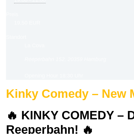
19:00 - 21:00
Preis
19,50 EUR
Standort
La Cova
Reeperbahn 152, 20359 Hamburg
Opening Hour
18:30 Uhr
Kinky Comedy – New M
🔥 KINKY COMEDY – Di
Reeperbahn! 🔥