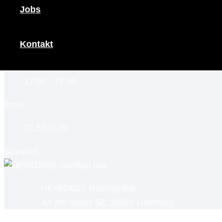
Jobs
14.12.2025
Abgelaufen
Kontakt
Uhrzeit
Einlass: 16 Uhr
17:00 - 18:30
Preis
27,50 EUR
Standort
HERITAGE Rooftop Bar
An der Alster 52, 20099 Hamburg