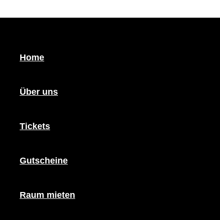
Zum Inhalt springen
Home
Über uns
Cozy Comedy @ HERIT
Tickets
TICKETS
Gutscheine
SHOW INFOS
Raum mieten
Datum