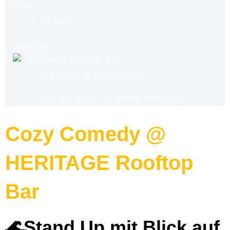
Preis
27,50 EUR
Standort
HERITAGE Rooftop Bar
An der Alster 52, 20099 Hamburg
Cozy Comedy @
HERITAGE Rooftop
Bar
🌊Stand Up mit Blick auf