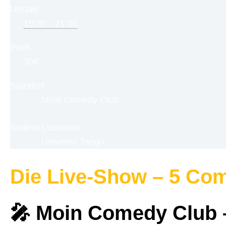
Uhrzeit
19:30 - 21:30
Preis
30€
Standort
Moin Comedy Club
Andere Locations
Universo Tango
Die Live-Show – 5 Com
🎤 Moin Comedy Club –