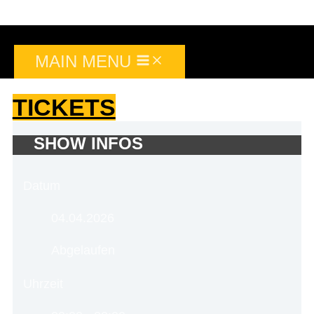
Zum Inhalt springen
Moin Comedy Club
MAIN MENU
TICKETS
SHOW INFOS
Datum
04.04.2026
Abgelaufen
Uhrzeit