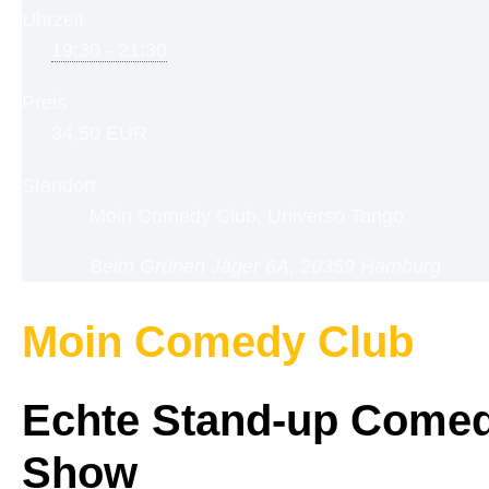
Uhrzeit
19:30 - 21:30
Preis
34,50 EUR
Standort
Moin Comedy Club, Universo Tango
Beim Grünen Jäger 6A, 20359 Hamburg
Moin Comedy Club
Echte Stand-up Comed
Show