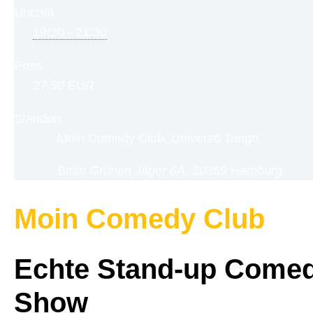
Uhrzeit
19:30 - 21:30
Preis
27,50 EUR
Standort
Moin Comedy Club, Universo Tango
Beim Grünen Jäger 6A, 20359 Hamburg
Moin Comedy Club
Echte Stand-up Comed
Show