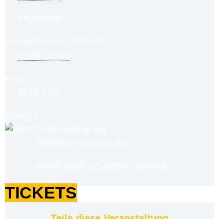
Abgelaufen
Uhrzeit
Einlass: 16:30 Uhr
17:00 - 19:00
Preis
29,50 EUR
Standort
HERITAGE Rooftop Bar
An der Alster 52, 20099 Hamburg
TICKETS
Teile diese Veranstaltung