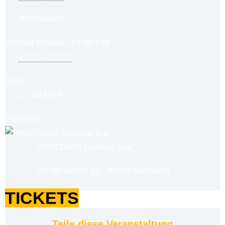
Abgelaufen
Uhrzeit
Einlass: 16:00 Uhr
17:00 - 18:00
Preis
27,50 EUR
Standort
HERITAGE Rooftop Bar
An der Alster 52, 20099 Hamburg
TICKETS
Teile diese Veranstaltung