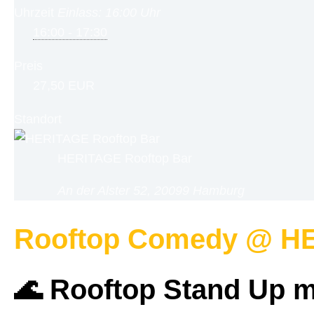
Uhrzeit
Einlass: 16:00 Uhr
16:00 - 17:30
Preis
27,50 EUR
Standort
HERITAGE Rooftop Bar
An der Alster 52, 20099 Hamburg
Rooftop Comedy @ H
🌊 Rooftop Stand Up mi