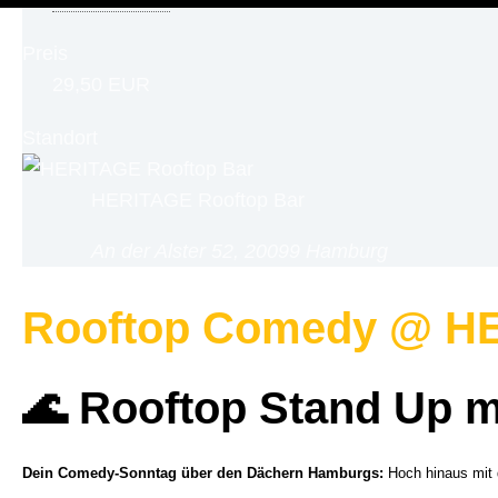
16:00 - 17:15
Preis
29,50 EUR
Standort
HERITAGE Rooftop Bar
An der Alster 52, 20099 Hamburg
Rooftop Comedy @ HE
🌊 Rooftop Stand Up mi
Dein Comedy-Sonntag über den Dächern Hamburgs:
Hoch hinaus mit 