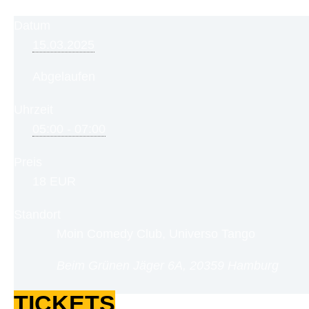
Datum
15.03.2025
Abgelaufen
Uhrzeit
05:00 - 07:00
Preis
18 EUR
Standort
Moin Comedy Club, Universo Tango
Beim Grünen Jäger 6A, 20359 Hamburg
TICKETS