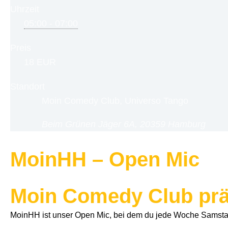
Uhrzeit
05:00 - 07:00
Preis
18 EUR
Standort
Moin Comedy Club, Universo Tango
Beim Grünen Jäger 6A, 20359 Hamburg
MoinHH – Open Mic
Moin Comedy Club prä
MoinHH ist unser Open Mic, bei dem du jede Woche Samstag