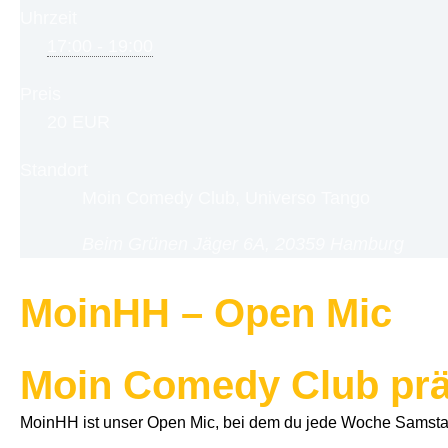
Uhrzeit
17:00 - 19:00
Preis
20 EUR
Standort
Moin Comedy Club, Universo Tango
Beim Grünen Jäger 6A, 20359 Hamburg
MoinHH – Open Mic
Moin Comedy Club prä
MoinHH ist unser Open Mic, bei dem du jede Woche Samstag