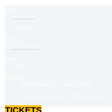
Datum
12.04.2025
Abgelaufen
Uhrzeit
17:00 - 19:00
Preis
20 EUR
Standort
Moin Comedy Club, Universo Tango
Beim Grünen Jäger 6A, 20359 Hamburg
TICKETS