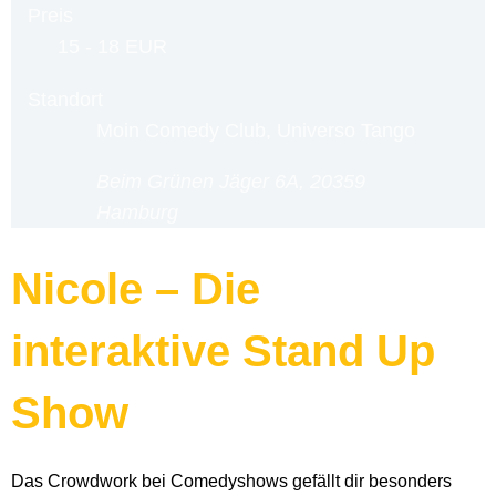
Preis
15 - 18 EUR
Standort
Moin Comedy Club, Universo Tango
Beim Grünen Jäger 6A, 20359
Hamburg
Nicole – Die
interaktive Stand Up
Show
Das Crowdwork bei Comedyshows gefällt dir besonders