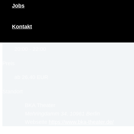
Jobs
11.10.2025
Abgelaufen
Kontakt
Uhrzeit
20:00 - 22:00
Preis
ab 26,40 EUR
Standort
BKA Theater
Mehringdamm 34, 10961 Berlin
Webseite
https://www.bka-theater.de/