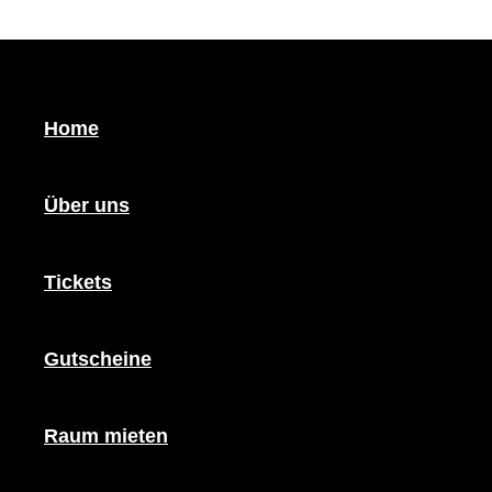
Zum Inhalt springen
Home
Über uns
Der Berliner Satire Sla
Tickets
TICKETS
Gutscheine
SHOW INFOS
Raum mieten
Datum